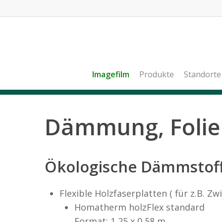
Imagefilm
Produkte
Standorte
Dämmung, Folie
Ökologische Dämmstoff
Flexible Holzfaserplatten ( für z.B.
Homatherm holzFlex standard
Format: 1,25 x 0,58 m