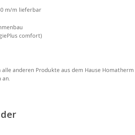
80 m/m lieferbar
ahmenbau
iePlus comfort)
h alle anderen Produkte aus dem Hause Homatherm 
 an.
nder