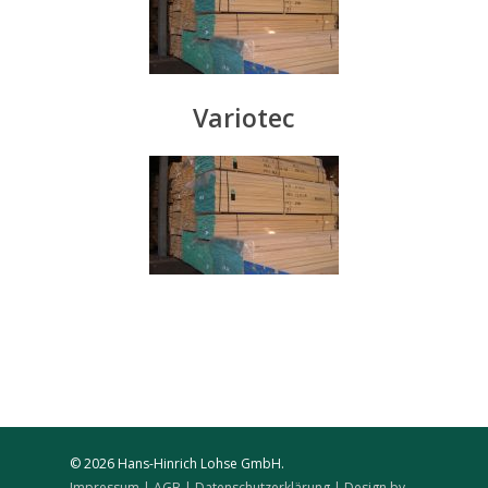
Variotec
© 2026 Hans-Hinrich Lohse GmbH.
Impressum
| AGB
| Datenschutzerklärung
| Design by